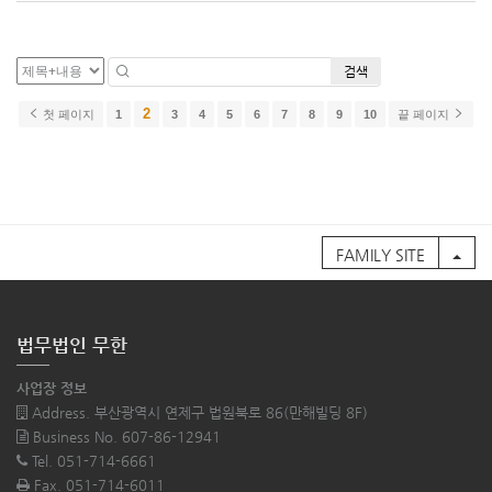
검색
2
첫 페이지
1
3
4
5
6
7
8
9
10
끝 페이지
FAMILY SITE
법무법인 무한
사업장 정보
Address. 부산광역시 연제구 법원북로 86(만해빌딩 8F)
Business No. 607-86-12941
Tel. 051-714-6661
Fax. 051-714-6011