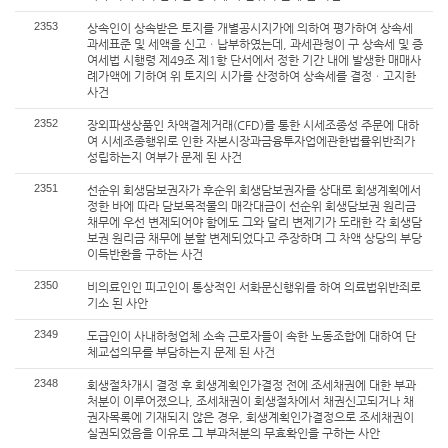
2353
상속인이 상속받은 토지를 개별공시지가에 의하여 평가하여 상속세
과세표준 및 세액을 신고ㆍ납부하였는데, 과세관청이 구 상속세 및 증
여세법 시행령 제49조 제1항 단서에서 정한 기간 내에 발생한 매매사
례가액에 기하여 위 토지의 시가를 산정하여 상속세를 결정ㆍ고지한
사건
2352
장외파생상품인 차액결제거래(CFD)를 통한 시세조종성 주문에 대하
여 시세조종행위로 인한 자본시장과금융투자업에관한법률위반죄가
성립하는지 여부가 문제 된 사건
2351
선순위 회생담보권자가 후순위 회생담보권자를 상대로 회생계획에서
정한 바에 따라 담보목적물의 매각대금이 선순위 회생담보권 원리금
채무에 우선 변제되어야 함에도 그와 달리 변제기가 도래한 각 회생담
보권 원리금 채무에 분할 변제되었다고 주장하며 그 차액 상당의 부당
이득반환을 구하는 사건
2350
비의료인인 피고인이 통상적인 서화문신행위를 하여 의료법위반죄로
기소 된 사안
2349
도급인이 사내하청업체 소속 근로자들이 속한 노동조합에 대하여 단
체교섭의무를 부담하는지 문제 된 사건
2348
회생절차개시 결정 후 회생계획인가결정 전에 조세채권에 대한 부과
처분이 이루어졌으나, 조세채권이 회생절차에서 채권신고되거나 채
권자목록에 기재되지 않은 경우, 회생계획인가결정으로 조세채권이
실권되었음을 이유로 그 부과처분의 무효확인을 구하는 사안