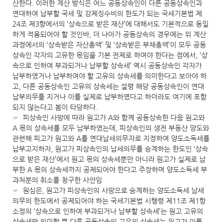
산한다. 이러한 계산 방식은 어느 공동상속인이 다른 공동상속인과
연대하여 납부할 국세 및 강제징수비의 한도가 되는 국세기본법 제
24조 제3항에서의 ‘상속으로 받은 재산’에 대해서도 기본적으로 동일
하게 적용되어야 할 것인바, 더 나아가 공동상속의 경우에는 위 계산
과정에서의 ‘상속받은 자산총액’ 및 ‘상속받은 부채총액’이 모두 공동
상속인 각자의 고유한 몫임을 기본 전제로 하여야 한다는 점에서, ‘상
속으로 인하여 부과되거나 납부할 상속세’ 역시 공동상속인 각자가
납부하였거나 납부하여야 할 고유의 상속세를 의미한다고 보아야 하
고, 다른 공동상속인 고유의 상속세는 설령 해당 공동상속인이 연대
납부의무를 지거나 이를 실제로 납부하였다고 하더라도 여기에 포함
되지 않는다고 봄이 타당하다.
☞ 피상속인 사망에 따라 원고가 A와 함께 공동상속한 다음 원고와
A 몫의 상속세를 모두 납부하였는데, 피상속인의 생전 부동산 양도와
관련해 피고가 원고와 A를 연대납세의무자로 지정하여 양도소득세를
납부고지하자, 원고가 피상속인의 납세의무를 승계하는 한도인 ‘상속
으로 받은 재산’에서 원고 몫의 상속세뿐만 아니라 원고가 실제로 납
부한 A 몫의 상속세까지 공제되어야 한다고 주장하며 양도소득세 부
과처분의 취소를 청구한 사안임
☞ 원심은, 원고가 피상속인의 사망으로 승계하는 양도소득세 납세
의무의 한도에서 공제되어야 하는 국세기본법 시행령 제11조 제1항
소정의 ‘상속으로 인하여 부과되거나 납부할 상속세’는 원고 고유의
상속세만 의미할 뿐 다른 공동상속인 고유의 상속세는 원고가 이를