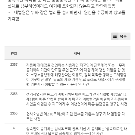
실제로 납부하였더라도 여기에 포함되지 않는다고 판단하였음
☞ 대법원은 위와 같은 법리를 설시하면서, 원심을 수긍하여 상고를
기각함
목록
번호
제목
2357
자동차 판매점을 경영하는 사용자인 피고인이 근로계약 또는 노무제
공계약의 기간이 만료될 무렵 근로자에 대한 계약 갱신 거절을 한 것
이 부당노동행위에 해당한다는 이유로, 원직 복직을 명하는 구제명령
이 이루어진 경우, 당초의 계약 기간 만료 후라도 사용자에게 구제명
령 위반죄가 성립할 수 있는지 문제 된 사건
2356
전기사업자인 원고가 지방자치단체인 피고의 전기사업법 제72조의2
제1항에 따른 요청을 받아들여 피고와 이행협약을 체결하고 지중이설
사업을 이행한 후 피고에게 위 이행협약에 따른 분담금을 청구한 사건
2355
형사소송법 제218조의2에 기한 압수물 가환부 청구 기각 결정을 다
투는 사건
»
상속인이 승계하는 납세의무의 한도 계산 시 공제되는 ‘상속으로 인하
여 부과되거나 납부할 상속세’의 범위가 문제 된 사건