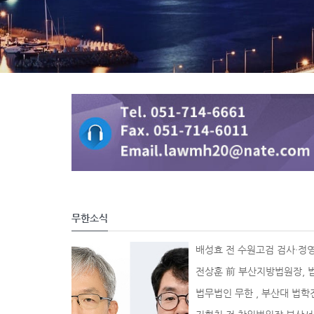
무한소식
배성효 전 수원고검 검사·정
에 합류
전상훈 前 부산지방법원장, 
법무법인 무한 , 부산대 법학