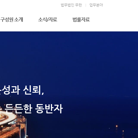
법무법인 무한
업무분야
구성원 소개
소식/자료
법률자료
우성만 고문변호사
무한소식
주요판결
김형천 고문변호사
법률상식
전상훈 대표변호사
소송절차
김덕길 대표변호사
이상완 대표변호사
정영석 구성원변호사
김영일 고문
성과 신뢰,
이지영 변호사
김완휘 변호사
지승연 변호사
 든든한 동반자
강기문 변호사
김병진 변호사
배진영 변호사
이주윤 변호사