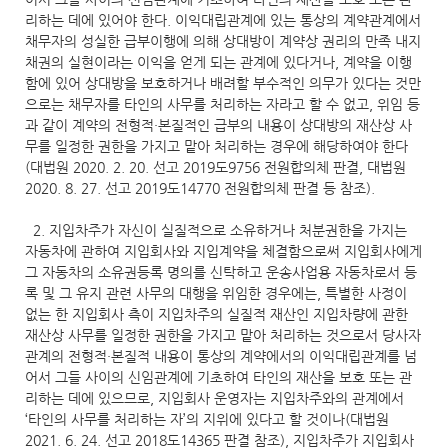
리하는 데에 있어야 한다. 이익대립관계에 있는 통상의 계약관계에서
채무자의 성실한 급부이행에 의해 상대방이 계약상 권리의 만족 내지
채권의 실현이라는 이익을 얻게 되는 관계에 있다거나, 계약을 이행
함에 있어 상대방을 보호하거나 배려할 부수적인 의무가 있다는 것만
으로는 채무자를 타인의 사무를 처리하는 자라고 할 수 없고, 위임 등
과 같이 계약의 전형적·본질적인 급부의 내용이 상대방의 재산상 사
무를 일정한 권한을 가지고 맡아 처리하는 경우에 해당하여야 한다
(대법원 2020. 2. 20. 선고 2019도9756 전원합의체 판결, 대법원
2020. 8. 27. 선고 2019도14770 전원합의체 판결 등 참조).
2. 지입차주가 자신이 실질적으로 소유하거나 처분권한을 가지는
자동차에 관하여 지입회사와 지입계약을 체결함으로써 지입회사에게
그 자동차의 소유권등록 명의를 신탁하고 운송사업용 자동차로서 등
록 및 그 유지 관련 사무의 대행을 위임한 경우에는, 특별한 사정이
없는 한 지입회사 측이 지입차주의 실질적 재산인 지입차량에 관한
재산상 사무를 일정한 권한을 가지고 맡아 처리하는 것으로서 당사자
관계의 전형적·본질적 내용이 통상의 계약에서의 이익대립관계를 넘
어서 그들 사이의 신임관계에 기초하여 타인의 재산을 보호 또는 관
리하는 데에 있으므로, 지입회사 운영자는 지입차주와의 관계에서
‘타인의 사무를 처리하는 자’의 지위에 있다고 할 것이나(대법원
2021. 6. 24. 선고 2018도14365 판결 참조), 지입차주가 지입회사