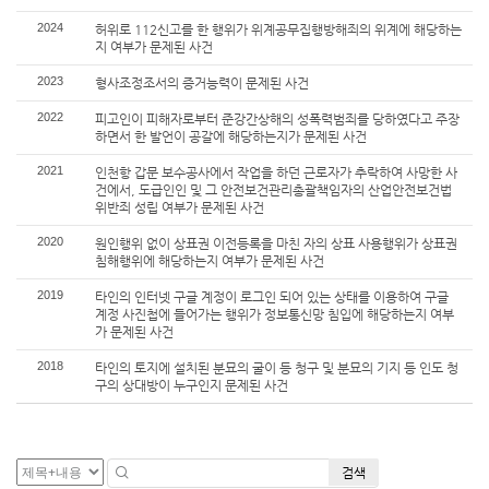
2024
허위로 112신고를 한 행위가 위계공무집행방해죄의 위계에 해당하는
지 여부가 문제된 사건
2023
형사조정조서의 증거능력이 문제된 사건
2022
피고인이 피해자로부터 준강간상해의 성폭력범죄를 당하였다고 주장
하면서 한 발언이 공갈에 해당하는지가 문제된 사건
2021
인천항 갑문 보수공사에서 작업을 하던 근로자가 추락하여 사망한 사
건에서, 도급인인 및 그 안전보건관리총괄책임자의 산업안전보건법
위반죄 성립 여부가 문제된 사건
2020
원인행위 없이 상표권 이전등록을 마친 자의 상표 사용행위가 상표권
침해행위에 해당하는지 여부가 문제된 사건
2019
타인의 인터넷 구글 계정이 로그인 되어 있는 상태를 이용하여 구글
계정 사진첩에 들어가는 행위가 정보통신망 침입에 해당하는지 여부
가 문제된 사건
2018
타인의 토지에 설치된 분묘의 굴이 등 청구 및 분묘의 기지 등 인도 청
구의 상대방이 누구인지 문제된 사건
검색