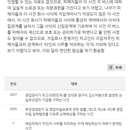
인정할 수 있는 자료도 없으므로, 피해자들이 이 사건 각 버스에 대하
여 실질적 소유권 또는 처분권한을 가진다고 보기 어렵고, 나아가 피
해자들과 이 사건 회사 사이에 지입계약서가 작성되지 않은 이 사건
에서, 이 사건 회사가 피해자들과 사이에 통상의 계약에서의 이익대
립관계를 넘어서 그들 사이의 신임관계에 기초하여 이 사건 각 버스
를 피해자의 재산으로 보호 또는 관리하기로 하였다고 볼 만한 사정
도 찾아볼 수 없으므로, 지입회사 운영자인 피고인이 지입차주인 피
해자들과의 관계에서 ‘타인의 사무를 처리하는 자’의 지위에 있다고
보기 어렵다고 보아, 이와 달리 판단한 원심을 파기·환송함
목록
번호
제목
2027
광업권자가 피고(대한민국)를 상대로 광구의 감소처분으로 발생한 손
실보상금의 지급을 구하는 사건
2026
부정경쟁방지 및 영업비밀보호에 관한 법률」 제2조 제3호 (라)목 영업
비밀 침해행위를 이유로 손해배상을 구하는 사건
»
배임죄에서 ‘타인의 사무를 처리하는 자’에 해당하는지 여부가 문제된
사건