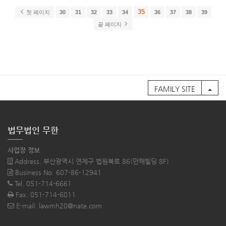
35
첫 페이지
30
31
32
33
34
36
37
38
39
끝 페이지
FAMILY SITE
법무법인 무한
사업장 정보
Address. 부산광역시 연제구 법원북로 86(만해빌딩 8F)
Business No. 607-86-12941
Tel. 051-714-6661
Fax. 051-714-6011
E-mail. lawmh20@nate.com