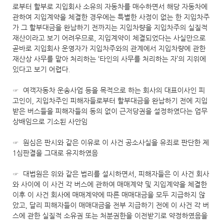
로부터 할부로 지입회사 소유의 자동차를 매수하면서 해당 자동차에
관하여 지입계약을 체결한 경우에는 특별한 사정이 없는 한 지입차주
가 그 할부대금을 완납하기 전까지는 지입차량을 지입차주의 실질적
재산이라고 보기 어려우므로, 지입계약이 체결되었다는 사실만으로
곧바로 지입회사 운영자가 지입차주와의 관계에서 지입차량에 관한
재산상 사무를 맡아 처리하는 ‘타인의 사무를 처리하는 자’의 지위에
있다고 보기 어렵다.
☞ 여객자동차 운송사업 등을 목적으로 하는 회사의 대표이사인 피
고인이, 지입차주인 피해자들로부터 할부대금을 완납하기 전에 지입
받은 버스들을 피해자들의 동의 없이 근저당권을 설정하였다는 업무
상배임으로 기소된 사안임
☞ 원심은 판시와 같은 이유로 이 사건 공소사실을 유죄로 판단한 제
1심판결을 그대로 유지하였음
☞ 대법원은 위와 같은 법리를 설시하면서, 피해자들은 이 사건 회사
와 사이에 이 사건 각 버스에 관하여 매매계약 및 지입계약을 체결한
이후 이 사건 회사에 매매계약에 따른 매매대금을 모두 지급하지 않
았고, 달리 피해자들이 매매대금을 전부 지급하기 전에 이 사건 각 버
스에 관한 실질적 소유권 또는 처분권한을 이전받기로 약정하였음을