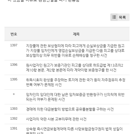
목록
번호
제목
1397
지장물에 관한 보상협의에 따라 피고에게 손실보상금을 지급한 원고
가 지장물 임차인에게 영업손실보상금을 지급한 다음 피고를 상대로
보상협의상 의무 위반을 이유로 손해배상을 청구한 사건
1396
원사업자인 원고가 보증기관인 피고를 상대로 하도급법 제13조의2
제10항 본문, 제2항 본문에 따라 계약이행 보증청구를 한 사건
1395
취득시효의 완성을 주장하는 토지에 관한 국가 등의 자주점유의 추정
번복 여부가 문제된 사건
»
임차인의 임대인에 대한 남은 임차보증금 반환청구가 신의칙에 위반
되는지 여부가 문제된 사건
1393
경매에 의한 대금분할의 방법으로 공유물분할을 구하는 사건
1392
사업자의 약관 사본 교부의무에 관한 사건
1391
상속형 즉시연금보험계약에 따른 사망보험금청구권의 법적 성질이
문제된 사건