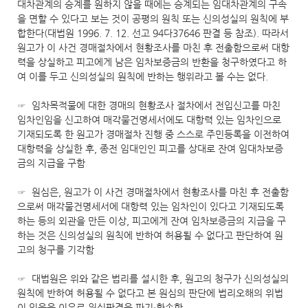
대차관계의 승계를 원하지 않을 때에는 승계되는 임대차관계의 구속
을 면할 수 있다고 보는 것이 공평의 원칙 또는 신의성실의 원칙에 부
합한다(대법원 1996. 7. 12. 선고 94다37646 판결 등 참조). 따라서
원고가 이 사건 경매절차에서 현황조사를 마친 후 전출함으로써 대항
력을 상실하고 피고에게 남은 임차보증금의 반환을 청구하였다고 하
여 이를 두고 신의성실의 원칙에 반하는 행위라고 볼 수는 없다.
☞ 임차목적물에 대한 경매의 현황조사 절차에서 전입신고를 마친
임차인임을 신고하여 매각물건명세서에도 대항력 있는 임차인으로
기재되도록 한 원고가 경매절차 진행 중 스스로 주민등록을 이전하여
대항력을 상실한 후, 종전 임대인인 피고를 상대로 잔여 임대차보증
금의 지급을 구함
☞ 원심은, 원고가 이 사건 경매절차에서 현황조사를 마친 후 전출함
으로써 매각물건명세서에 대항력 있는 임차인이 있다고 기재되도록
하는 등의 외관을 만든 이상, 피고에게 잔여 임차보증금의 지급을 구
하는 것은 신의성실의 원칙에 반하여 허용될 수 없다고 판단하여 원
고의 청구를 기각함
☞ 대법원은 위와 같은 법리를 설시한 후, 원고의 청구가 신의성실의
원칙에 반하여 허용될 수 없다고 본 원심의 판단에 법리오해의 위법
이 있음을 이유로 원심판결을 파기·환송함