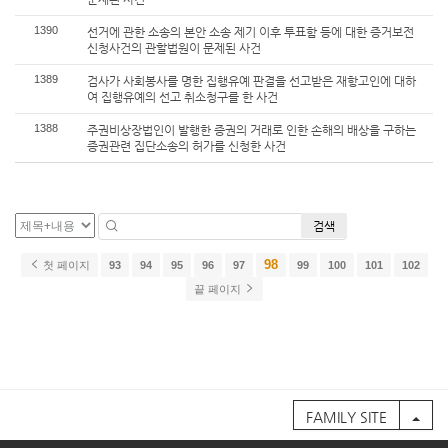
1390
선거에 관한 소송의 본안 소송 제기 이후 투표함 등에 대한 증거보전
신청사건의 관할법원이 문제된 사건
1389
검사가 사회봉사를 명한 집행유예 판결을 선고받은 재항고인에 대하
여 집행유예의 선고 취소청구를 한 사건
1388
주권비상장법인이 발행한 증권의 거래로 인한 손해의 배상을 구하는
증권관련 집단소송의 허가를 신청한 사건
검색
98
첫 페이지
93
94
95
96
97
99
100
101
102
끝 페이지
FAMILY SITE