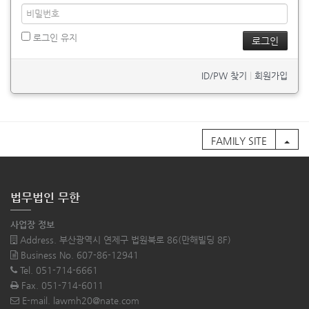
로그인 유지
ID/PW 찾기
|
회원가입
FAMILY SITE
법무법인 무한
사업장 정보
Address. 부산광역시 연제구 법원북로 86(만해빌딩 8F)
Business No. 607-86-12941
Tel. 051-714-6661
Fax. 051-714-6011
E-mail. lawmh20@nate.com