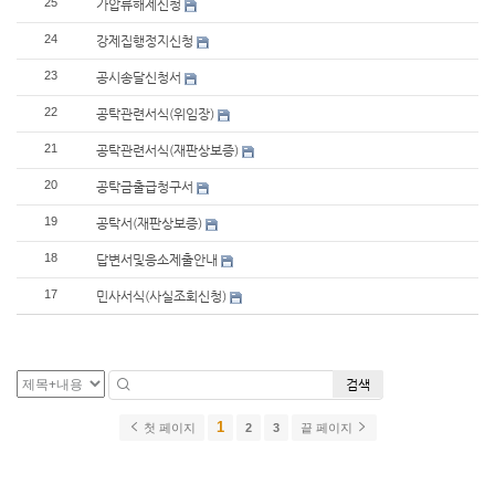
25
가압류해제신청
24
강제집행정지신청
23
공시송달신청서
22
공탁관련서식(위임장)
21
공탁관련서식(재판상보증)
20
공탁금출급청구서
19
공탁서(재판상보증)
18
답변서및응소제출안내
17
민사서식(사실조회신청)
검색
1
첫 페이지
2
3
끝 페이지