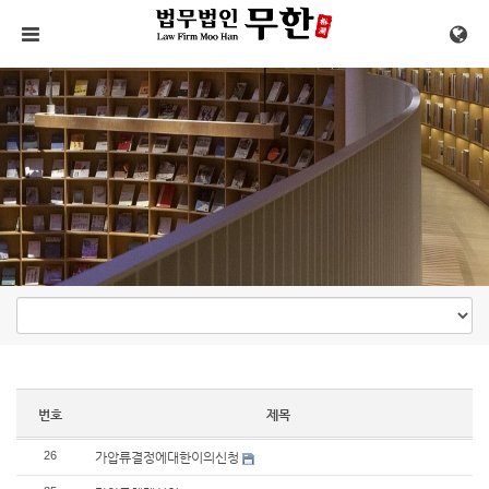
메뉴 건너뛰기
번호
제목
26
가압류결정에대한이의신청