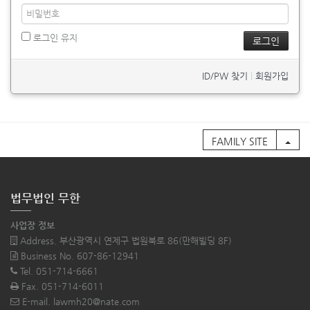
로그인 유지
ID/PW 찾기
|
회원가입
FAMILY SITE
법무법인 무한
사업장 정보
Address. 부산광역시 연제구 법원북로 86(만해빌딩 8F)
Business No. 607-86-12941
Tel. 051-714-6661
Fax. 051-714-6011
E-mail. lawmh20@nate.com