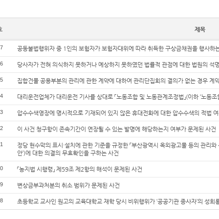
호
제목
7
공동불법행위자 중 1인의 보험자가 보험자대위에 따라 취득한 구상금채권을 행사하는
6
당사자가 전혀 의식하지 못하거나 예상하지 못하였던 법률적 관점에 대한 법원의 석명
5
집합건물 공용부분의 관리에 관한 계약에 대하여 관리단집회의 결의가 없는 경우 계약
4
대리운전업체가 대리운전 기사를 상대로 「노동조합 및 노동관계조정법」(이하 ‘노동조
3
압수수색영장에 명시적으로 기재되어 있지 않은 휴대전화에 대한 압수수색의 적법 여
2
이 사건 청구항이 존속기간이 연장될 수 있는 발명에 해당하는지 여부가 문제된 사건
1
정당 현수막의 표시·설치에 관한 기준을 규정한 「부산광역시 옥외광고물 등의 관리와 
안’)에 대한 의결의 무효확인을 구하는 사건
0
「농지법 시행령」 제59조 제2항의 해석이 문제된 사건
9
변상금부과처분의 취소 범위가 문제된 사건
8
초등학교 교사인 원고의 교육대학교 재학 당시 비위행위가 ‘공공기관 종사자’의 성희