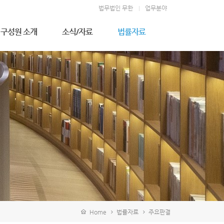
법무법인 무한
업무분야
구성원 소개
소식/자료
법률자료
우성만 고문변호사
무한소식
주요판결
김형천 고문변호사
법률상식
전상훈 대표변호사
소송절차
김덕길 대표변호사
이상완 대표변호사
정영석 구성원변호사
김영일 고문
이지영 변호사
김완휘 변호사
지승연 변호사
강기문 변호사
김병진 변호사
배진영 변호사
Home
법률자료
주요판결
이주윤 변호사