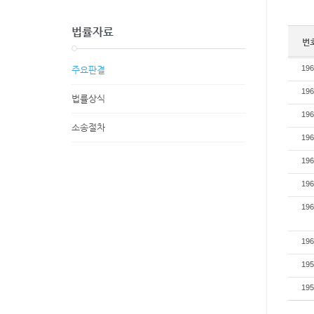
법률자료
번
196
주요판결
196
법률상식
196
소송절차
196
196
196
196
196
195
195