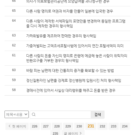
66
의사가 의료보험관리공단에 요양급여를 과다청구한 경우
65
다른 사람 명의로 여권과 비자를 만들어 일본에 입국한 경우
64
다른 사람이 제작한 서체파일의 포맷만을 변경하여 동일한 프로그램
을 다시 제작한 경우의 형사책임
63
가짜휘발유를 제조하여 판매한 경우의 형사책임
62
가중처벌되는 고액조세포탈사범에 있어서의 연간 포탈세액의 의미
61
다른 사람의 돈을 자신의 명의로 은행에 예금해 놓은 사람이 위탁자의
반환요구를 거부한 경우의 형사책임
60
바람 피는 남편에 대한 간통죄의 증거를 확보할 수 있는 방법
59
정신질환자인 남편을 강제로 정신병원에 입원시킨 처의 형사책임
58
경매사건에 있어서 사실상 대리행위를 해주고 돈을 받은 경우
검색
231
첫 페이지
226
227
228
229
230
232
233
234
235
끝 페이지