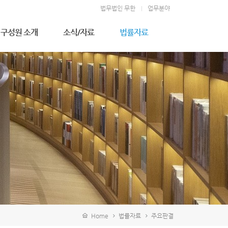
법무법인 무한
업무분야
구성원 소개
소식/자료
법률자료
우성만 고문변호사
무한소식
주요판결
김형천 고문변호사
법률상식
전상훈 대표변호사
소송절차
김덕길 대표변호사
이상완 대표변호사
정영석 구성원변호사
김영일 고문
이지영 변호사
김완휘 변호사
지승연 변호사
강기문 변호사
김병진 변호사
배진영 변호사
Home
법률자료
주요판결
이주윤 변호사