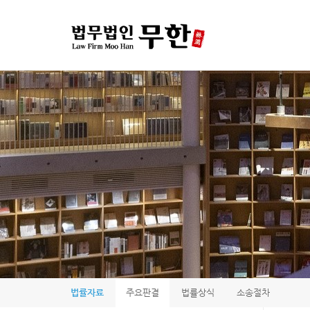
법률자료
주요판결
법률상식
소송절차