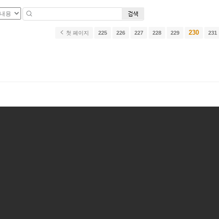
검색
230
첫 페이지
225
226
227
228
229
231