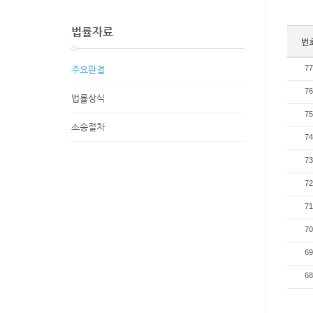
법률자료
번
77
주요판결
76
법률상식
75
소송절차
74
73
72
71
70
69
68