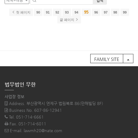
검색
95
첫 페이지
90
91
92
93
94
96
97
98
99
끝 페이지
FAMILY SITE
법무법인 무한
사업장 정보
Address. 부산광역시 연제구 법원북로 86(만해빌딩 8F)
Business No. 607-86-12941
Tel. 051-714-6661
Fax. 051-714-6011
E-mail. lawmh20@nate.com