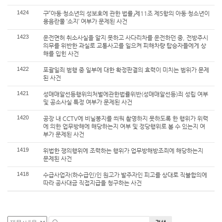
1424
구「아동·청소년의 성보호에 관한 법률」제11조 제5항의 아동·청소년이
용음란물 ‘소지’ 여부가 문제된 사건
1423
운전면허 취소사실을 알지 못하고 사다리차를 운전하던 중, 전방주시
의무를 위반한 과실로 교통사고를 일으켜 피해차량 탑승자들에게 상
해를 입힌 사건
1422
포괄일죄 범행 중 일부에 대한 확정판결의 효력이 미치는 범위가 문제
된 사건
1421
성매매알선등행위의처벌에관한법률위반(성매매알선등)죄 성립 여부
및 공소사실 특정 여부가 문제된 사건
1420
공장 내 CCTV에 비닐봉지를 씌워 촬영하지 못하도록 한 행위가 위력
에 의한 업무방해에 해당하는지 여부 및 정당행위로 볼 수 있는지 여
부가 문제된 사건
1419
위법한 쟁의행위에 조력하는 행위가 업무방해방조죄에 해당하는지
문제된 사건
1418
수급사업자(하수급인)인 원고가 발주자인 피고를 상대로 직불합의에
따라 공사대금 직접지급을 청구하는 사건