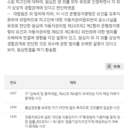
소된 피고인에 대하여, 원심은 양 죄를 모두 유죄로 인정하면서 각 죄
가 상상적 경합관계에 있다고 판단하였음
☞ 대법원은 위 법리에 따라, 이 사건 운행정지명령은 요건을 갖추지
못하여 위법하므로 피고인에 대한 자동차관리법위반의 공소사실을
유죄로 판단한 원심에 자동차관리법 제24조의2 제2항의 운행정지명
령의 요건과 자동차관리법 제82조 제2호의2 위반죄에 대한 법리를
오해하여 판결에 영향을 미친 잘못이 있고, 원심이 위 각 죄를 상상적
경합관계로 판단한 것은 죄수에 관한 법리를 오해한 잘못이 있다고
보아, 원심판결을 파기·환송함
목록
번호
제목
1427
구 「상속세 및 증여세법」 제42조 제4항의 과세대상 이익 해당 여부가
문제된 사건
1426
출입권한을 보유한 자가 야간에 절도 목적으로 건조물에 침입한 사안
1425
전동킥보드와 같은 개인형 이동장치가 구「특정범죄 가중처벌 등에 관
한 법률」제5조의11 제1항의 ‘원동기장치자전거’에 해당하는지 여부
가 문제된 사건