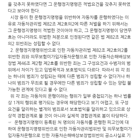
을 갖추지 못하였다면 그 운행정지명령은 적법요건을 갖추지 못하였
다고 보아야 한다.
시장 등이 한 운행정지명령을 위반하여 자동차를 운행하였다는 이
유로 자동차관리법 제82조 제2호의2에 따른 처벌을 하기 위해서는
그 운행정지명령이 적법한 것이어야 하고, 그 운행정지명령이 당연무
효는 아니더라도 위법한 처분으로 인정된다면 같은 법 제82조 제2호
의2 위반죄는 성립할 수 없다.
2. 운행정지명령위반으로 인한 자동차관리법 제82조 제2호의2를
위반한 죄와 의무보험미가입자동차운행으로 인한 자동차손해배상보
장법 제46조 제2항 제2호를 위반한 죄는 그 구성요건과 수범자의 범
위에서 차이가 있고 입법목적과 보호법익도 다르다. 따라서 위 각 죄
는 하나의 범죄가 성립되는 때에 다른 범죄가 성립할 수 없다거나 하
나의 범죄가 무죄로 될 경우에만 다른 범죄가 성립할 수 있는 양립 불
가능한 관계에 있다고 볼 수 없다.
위 각 죄는 자동차의 운행이라는 행위가 일부 중첩되기는 하나 법률
상 1개의 행위로 평가되는 경우에 해당한다고 보기 어렵고, 또 구성
요건을 달리하는 별개의 범죄로서 보호법익을 달리하고 있으므로 상
상적 경합관계로 볼 것이 아니라 실체적 경합관계로 봄이 타당하다.
☞ 운행정지명령이 등록된 처 명의의 자동차를 운행한 피고인에 대
하여 운행정지명령위반으로 인한 자동차관리법위반 및 의무보험미가
입자동차운행으로 인한 자동차손해배상보장법위반의 공소사실로 기