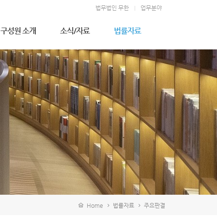
법무법인 무한
업무분야
구성원 소개
소식/자료
법률자료
우성만 고문변호사
무한소식
주요판결
김형천 고문변호사
법률상식
전상훈 대표변호사
소송절차
김덕길 대표변호사
이상완 대표변호사
정영석 구성원변호사
김영일 고문
이지영 변호사
김완휘 변호사
지승연 변호사
강기문 변호사
김병진 변호사
배진영 변호사
Home
법률자료
주요판결
이주윤 변호사