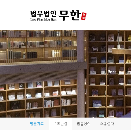
법률자료
주요판결
법률상식
소송절차