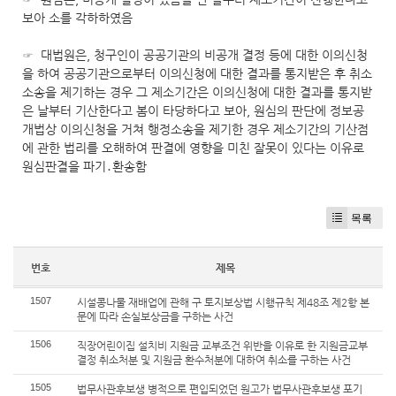
보아 소를 각하하였음
☞ 대법원은, 청구인이 공공기관의 비공개 결정 등에 대한 이의신청
을 하여 공공기관으로부터 이의신청에 대한 결과를 통지받은 후 취소
소송을 제기하는 경우 그 제소기간은 이의신청에 대한 결과를 통지받
은 날부터 기산한다고 봄이 타당하다고 보아, 원심의 판단에 정보공
개법상 이의신청을 거쳐 행정소송을 제기한 경우 제소기간의 기산점
에 관한 법리를 오해하여 판결에 영향을 미친 잘못이 있다는 이유로
원심판결을 파기․환송함
목록
번호
제목
1507
시설콩나물 재배업에 관해 구 토지보상법 시행규칙 제48조 제2항 본
문에 따라 손실보상금을 구하는 사건
1506
직장어린이집 설치비 지원금 교부조건 위반을 이유로 한 지원금교부
결정 취소처분 및 지원금 환수처분에 대하여 취소를 구하는 사건
1505
법무사관후보생 병적으로 편입되었던 원고가 법무사관후보생 포기