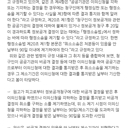
고 규정하고 있으며, 같은 조 제4항은 “공공기관은 이의신청을 각하
또는 기각하는 결정을 한 경우에는 청구인에게 행정심판 또는 행정소
송을 제기할 수 있다는 사실을 제3항에 따른 결과 통지와 함께 알려
야 한다.”라고 규정하고, 제20조 제1항은 “청구인이 정보공개와 관련
한 공공기관의 결정에 대하여 불복이 있거나 정보공개 청구 후 20일
이 경과하도록 정보공개 결정이 없는 때에는 ｢행정소송법｣에서 정하
는 바에 따라 행정소송을 제기할 수 있다.”라고 규정하고 있다. 한편
행정소송법 제20조 제1항 본문은 “취소소송은 처분등이 있음을 안
날부터 90일 이내에 제기하여야 한다.”라고 규정하고 있다.
위와 같은 관련 법령의 규정 내용과 그 취지 등을 종합하여 보면, 청
구인이 공공기관의 비공개 결정 등에 대한 이의신청을 하여 공공기관
으로부터 이의신청에 대한 결과를 통지받은 후 취소소송을 제기하는
경우 그 제소기간은 이의신청에 대한 결과를 통지받은 날부터 기산한
다고 봄이 타당하다.
☞ 원고가 피고로부터 정보공개청구에 대한 비공개 결정을 받은 후
이의신청을 하였으나 이의신청을 각하하는 결정을 통지받고 비공개
결정의 취소를 구하는 소를 제기하였는데, 위 소 제기 시점이 이의신
청을 각하하는 결정을 받은 날부터는 90일(제소기간)을 도과하지 않
았으나 비공개 결정을 받은 날부터는 90일을 도과한 사안임
☞ 원심은, 비공개 결정이 있음을 안 날부터 제소기간이 진행한다고