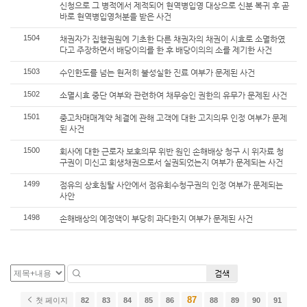
신청으로 그 병적에서 제적되어 현역병입영 대상으로 신분 복귀 후 곧
바로 현역병입영처분을 받은 사건
1504
채권자가 집행권원에 기초한 다른 채권자의 채권이 시효로 소멸하였
다고 주장하면서 배당이의를 한 후 배당이의의 소를 제기한 사건
1503
수인한도를 넘는 현저히 불성실한 진료 여부가 문제된 사건
1502
소멸시효 중단 여부와 관련하여 채무승인 권한의 유무가 문제된 사건
1501
중고차매매계약 체결에 관해 고객에 대한 고지의무 인정 여부가 문제
된 사건
1500
회사에 대한 근로자 보호의무 위반 원인 손해배상 청구 시 위자료 청
구권이 미신고 회생채권으로서 실권되었는지 여부가 문제되는 사건
1499
점유의 상호침탈 사안에서 점유회수청구권의 인정 여부가 문제되는
사안
1498
손해배상의 예정액이 부당히 과다한지 여부가 문제된 사건
검색
87
첫 페이지
82
83
84
85
86
88
89
90
91