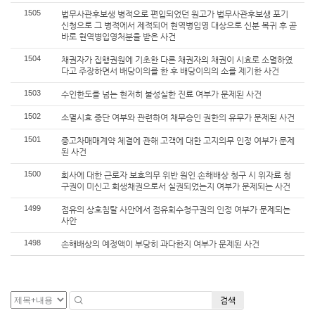
1505
법무사관후보생 병적으로 편입되었던 원고가 법무사관후보생 포기
신청으로 그 병적에서 제적되어 현역병입영 대상으로 신분 복귀 후 곧
바로 현역병입영처분을 받은 사건
1504
채권자가 집행권원에 기초한 다른 채권자의 채권이 시효로 소멸하였
다고 주장하면서 배당이의를 한 후 배당이의의 소를 제기한 사건
1503
수인한도를 넘는 현저히 불성실한 진료 여부가 문제된 사건
1502
소멸시효 중단 여부와 관련하여 채무승인 권한의 유무가 문제된 사건
1501
중고차매매계약 체결에 관해 고객에 대한 고지의무 인정 여부가 문제
된 사건
1500
회사에 대한 근로자 보호의무 위반 원인 손해배상 청구 시 위자료 청
구권이 미신고 회생채권으로서 실권되었는지 여부가 문제되는 사건
1499
점유의 상호침탈 사안에서 점유회수청구권의 인정 여부가 문제되는
사안
1498
손해배상의 예정액이 부당히 과다한지 여부가 문제된 사건
검색