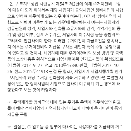
2. 구 토지보상법 시행규칙 제54조 제2항에 의해 주거이전비 보상
의 대상이 되기 위해서는 해당 세입자가 공익사업인 정비사업의 시행
으로 인하여 이주하게 되는 경우여야 하는데, 여기서 ‘정비사업의 시
행으로 인하여 이주하게 되는 경우’에 해당하는지 여부는 세입자의
점유권원의 성격, 세입자와 건축물 소유자와의 관계, 계약기간의 종
기 및 갱신 여부, 실제 거주기간, 세입자의 이주시점 등을 종합적으로
고려하여 판단하여야 한다. 이러한 주거이전비 지급요건을 충족하는
지 여부는 주거이전비의 지급을 구하는 세입자 측에 주장․증명책임
이 있다고 할 것이나, 세입자에 대한 주거이전비의 보상 방법 및 금액
등의 보상내용은 원칙적으로 사업시행계획 인가고시일에 확정되므로
(대법원 2012. 9. 27. 선고 2010두13890 판결, 대법원 2017. 10.
26. 선고 2015두41913 판결 등 참조), 세입자가 사업시행계획 인가
고시일까지 해당 주거용 건축물에 계속 거주하고 있었다면 특별한 사
정이 없는 한 정비사업의 시행으로 인하여 이주하게 되는 경우에 해
당한다고 보는 것이 타당하다.
☞ 주택재개발 정비구역 내에 있는 주거용 주택에 거주하였던 원고
들이 해당 정비사업의 사업시행자인 피고에 대하여 주거이전비 등의
지급을 구함
☞ 원심은, ① 원고들 중 일부에 대하여는 사용대가를 지급하며 거주