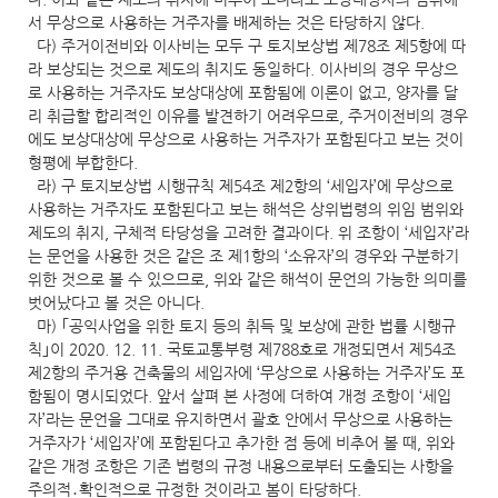
서 무상으로 사용하는 거주자를 배제하는 것은 타당하지 않다.
다) 주거이전비와 이사비는 모두 구 토지보상법 제78조 제5항에 따
라 보상되는 것으로 제도의 취지도 동일하다. 이사비의 경우 무상으
로 사용하는 거주자도 보상대상에 포함됨에 이론이 없고, 양자를 달
리 취급할 합리적인 이유를 발견하기 어려우므로, 주거이전비의 경우
에도 보상대상에 무상으로 사용하는 거주자가 포함된다고 보는 것이
형평에 부합한다.
라) 구 토지보상법 시행규칙 제54조 제2항의 ‘세입자’에 무상으로
사용하는 거주자도 포함된다고 보는 해석은 상위법령의 위임 범위와
제도의 취지, 구체적 타당성을 고려한 결과이다. 위 조항이 ‘세입자’라
는 문언을 사용한 것은 같은 조 제1항의 ‘소유자’의 경우와 구분하기
위한 것으로 볼 수 있으므로, 위와 같은 해석이 문언의 가능한 의미를
벗어났다고 볼 것은 아니다.
마) ｢공익사업을 위한 토지 등의 취득 및 보상에 관한 법률 시행규
칙｣이 2020. 12. 11. 국토교통부령 제788호로 개정되면서 제54조
제2항의 주거용 건축물의 세입자에 ‘무상으로 사용하는 거주자’도 포
함됨이 명시되었다. 앞서 살펴 본 사정에 더하여 개정 조항이 ‘세입
자’라는 문언을 그대로 유지하면서 괄호 안에서 무상으로 사용하는
거주자가 ‘세입자’에 포함된다고 추가한 점 등에 비추어 볼 때, 위와
같은 개정 조항은 기존 법령의 규정 내용으로부터 도출되는 사항을
주의적․확인적으로 규정한 것이라고 봄이 타당하다.