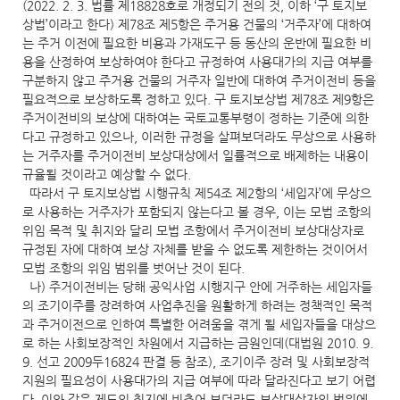
(2022. 2. 3. 법률 제18828호로 개정되기 전의 것, 이하 ‘구 토지보
상법’이라고 한다) 제78조 제5항은 주거용 건물의 ‘거주자’에 대하여
는 주거 이전에 필요한 비용과 가재도구 등 동산의 운반에 필요한 비
용을 산정하여 보상하여야 한다고 규정하여 사용대가의 지급 여부를
구분하지 않고 주거용 건물의 거주자 일반에 대하여 주거이전비 등을
필요적으로 보상하도록 정하고 있다. 구 토지보상법 제78조 제9항은
주거이전비의 보상에 대하여는 국토교통부령이 정하는 기준에 의한
다고 규정하고 있으나, 이러한 규정을 살펴보더라도 무상으로 사용하
는 거주자를 주거이전비 보상대상에서 일률적으로 배제하는 내용이
규율될 것이라고 예상할 수 없다.
따라서 구 토지보상법 시행규칙 제54조 제2항의 ‘세입자’에 무상으
로 사용하는 거주자가 포함되지 않는다고 볼 경우, 이는 모법 조항의
위임 목적 및 취지와 달리 모법 조항에서 주거이전비 보상대상자로
규정된 자에 대하여 보상 자체를 받을 수 없도록 제한하는 것이어서
모법 조항의 위임 범위를 벗어난 것이 된다.
나) 주거이전비는 당해 공익사업 시행지구 안에 거주하는 세입자들
의 조기이주를 장려하여 사업추진을 원활하게 하려는 정책적인 목적
과 주거이전으로 인하여 특별한 어려움을 겪게 될 세입자들을 대상으
로 하는 사회보장적인 차원에서 지급하는 금원인데(대법원 2010. 9.
9. 선고 2009두16824 판결 등 참조), 조기이주 장려 및 사회보장적
지원의 필요성이 사용대가의 지급 여부에 따라 달라진다고 보기 어렵
다. 이와 같은 제도의 취지에 비추어 보더라도 보상대상자의 범위에