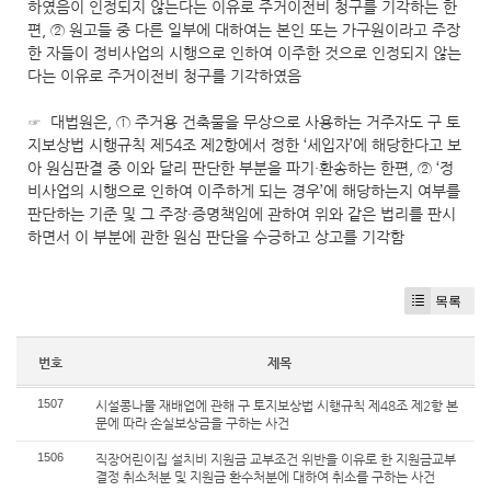
하였음이 인정되지 않는다는 이유로 주거이전비 청구를 기각하는 한
편, ② 원고들 중 다른 일부에 대하여는 본인 또는 가구원이라고 주장
한 자들이 정비사업의 시행으로 인하여 이주한 것으로 인정되지 않는
다는 이유로 주거이전비 청구를 기각하였음
☞ 대법원은, ① 주거용 건축물을 무상으로 사용하는 거주자도 구 토
지보상법 시행규칙 제54조 제2항에서 정한 ‘세입자’에 해당한다고 보
아 원심판결 중 이와 달리 판단한 부분을 파기·환송하는 한편, ② ‘정
비사업의 시행으로 인하여 이주하게 되는 경우’에 해당하는지 여부를
판단하는 기준 및 그 주장·증명책임에 관하여 위와 같은 법리를 판시
하면서 이 부분에 관한 원심 판단을 수긍하고 상고를 기각함
목록
번호
제목
1507
시설콩나물 재배업에 관해 구 토지보상법 시행규칙 제48조 제2항 본
문에 따라 손실보상금을 구하는 사건
1506
직장어린이집 설치비 지원금 교부조건 위반을 이유로 한 지원금교부
결정 취소처분 및 지원금 환수처분에 대하여 취소를 구하는 사건