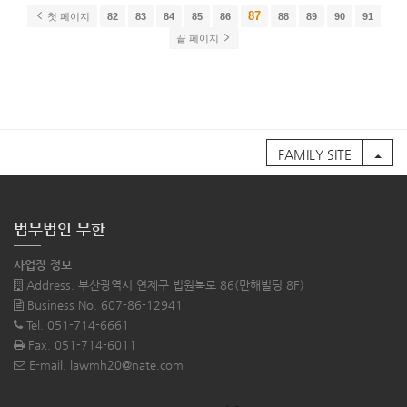
87
첫 페이지
82
83
84
85
86
88
89
90
91
끝 페이지
FAMILY SITE
법무법인 무한
사업장 정보
Address. 부산광역시 연제구 법원북로 86(만해빌딩 8F)
Business No. 607-86-12941
Tel. 051-714-6661
Fax. 051-714-6011
E-mail. lawmh20@nate.com