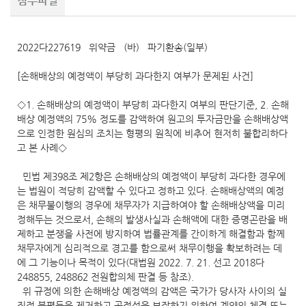
첨부파일
2022다227619 위약금 (바) 파기환송(일부)
[손해배상의 예정액이 부당히 과다한지 여부가 문제된 사건]
◇1. 손해배상의 예정액이 부당히 과다한지 여부의 판단기준, 2. 손해
배상 예정액의 75% 정도를 감액하여 원고의 투자금만을 손해배상액
으로 인정한 원심의 조치는 형평의 원칙에 비추어 현저히 불합리하다
고 본 사례◇
민법 제398조 제2항은 손해배상의 예정액이 부당히 과다한 경우에
는 법원이 적당히 감액할 수 있다고 정하고 있다. 손해배상액의 예정
은 채무불이행의 경우에 채무자가 지급하여야 할 손해배상액을 미리
정해두는 것으로서, 손해의 발생사실과 손해액에 대한 증명곤란을 배
제하고 분쟁을 사전에 방지하여 법률관계를 간이하게 해결함과 함께
채무자에게 심리적으로 경고를 함으로써 채무이행을 확보하려는 데
에 그 기능이나 목적이 있다(대법원 2022. 7. 21. 선고 2018다
248855, 248862 전원합의체 판결 등 참조).
위 규정에 의한 손해배상 예정액의 감액은 국가가 당사자 사이의 실
질적 불평등을 제거하고 공정성을 보장하기 위하여 계약의 체결 또는