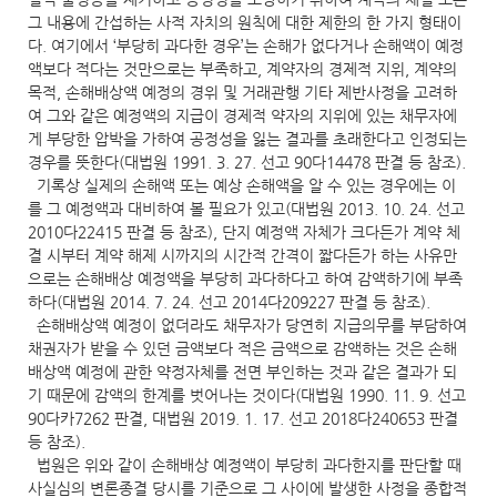
그 내용에 간섭하는 사적 자치의 원칙에 대한 제한의 한 가지 형태이
다. 여기에서 ‘부당히 과다한 경우’는 손해가 없다거나 손해액이 예정
액보다 적다는 것만으로는 부족하고, 계약자의 경제적 지위, 계약의
목적, 손해배상액 예정의 경위 및 거래관행 기타 제반사정을 고려하
여 그와 같은 예정액의 지급이 경제적 약자의 지위에 있는 채무자에
게 부당한 압박을 가하여 공정성을 잃는 결과를 초래한다고 인정되는
경우를 뜻한다(대법원 1991. 3. 27. 선고 90다14478 판결 등 참조).
기록상 실제의 손해액 또는 예상 손해액을 알 수 있는 경우에는 이
를 그 예정액과 대비하여 볼 필요가 있고(대법원 2013. 10. 24. 선고
2010다22415 판결 등 참조), 단지 예정액 자체가 크다든가 계약 체
결 시부터 계약 해제 시까지의 시간적 간격이 짧다든가 하는 사유만
으로는 손해배상 예정액을 부당히 과다하다고 하여 감액하기에 부족
하다(대법원 2014. 7. 24. 선고 2014다209227 판결 등 참조).
손해배상액 예정이 없더라도 채무자가 당연히 지급의무를 부담하여
채권자가 받을 수 있던 금액보다 적은 금액으로 감액하는 것은 손해
배상액 예정에 관한 약정자체를 전면 부인하는 것과 같은 결과가 되
기 때문에 감액의 한계를 벗어나는 것이다(대법원 1990. 11. 9. 선고
90다카7262 판결, 대법원 2019. 1. 17. 선고 2018다240653 판결
등 참조).
법원은 위와 같이 손해배상 예정액이 부당히 과다한지를 판단할 때
사실심의 변론종결 당시를 기준으로 그 사이에 발생한 사정을 종합적