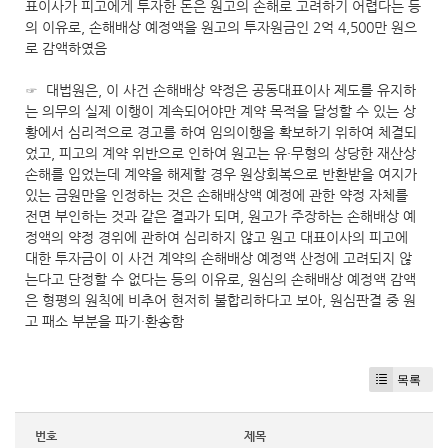
표이사가 피고에게 투자한 돈은 원고의 손해로 고려하기 어렵다는 등
의 이유로, 손해배상 예정액을 원고의 투자원금인 2억 4,500만 원으
로 감액하였음
☞ 대법원은, 이 사건 손해배상 약정은 공동대표이사 제도를 유지하
는 의무의 실제 이행이 계속되어야만 계약 목적을 달성할 수 있는 상
황에서 심리적으로 경고를 하여 임의이행을 확보하기 위하여 체결되
었고, 피고의 계약 위반으로 인하여 원고는 유·무형의 상당한 재산상
손해를 입었는데 계약을 해제할 경우 원상회복으로 반환받을 여지가
있는 금원만을 인정하는 것은 손해배상액 예정에 관한 약정 자체를
전면 부인하는 것과 같은 결과가 되며, 원고가 주장하는 손해배상 예
정액의 약정 경위에 관하여 심리하지 않고 원고 대표이사의 피고에
대한 투자금이 이 사건 계약의 손해배상 예정액 산정에 고려되지 않
는다고 단정할 수 없다는 등의 이유로, 원심의 손해배상 예정액 감액
은 형평의 원칙에 비추어 현저히 불합리하다고 보아, 원심판결 중 원
고 패소 부분을 파기·환송함
목록
번호
제목