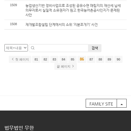
1509
농업생산기반 정비사업으로 조성된 공유수면 매립지의 재산세 납세
의무자로서 실질적 소유권자가 원고 한국농어촌공사인지가 문제된
사안
1508
재개발조합설립 단계에서의 소위 ‘지분쪼개기’ 사건
검색
86
첫 페이지
81
82
83
84
85
87
88
89
90
끝 페이지
FAMILY SITE
법무법인 무한