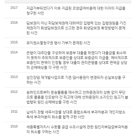
1517
지급거부되었다가 이후 지급된 요양급여비용에 대한 이자의 지급을
청구한 사안
1516
담보권이 아닌 피담보채권에 대하여만 집행력 있는 집행권원을 가진
채권자가 회생담보권으로 신고한 경우 회생담보권 확정방법이 문제
된 사건
1515
유치권소멸청구권 행사 가부가 문제된 사건
1514
은행이 대주단을 구성하여 보증부 대출을 하였다가 대출금을 회수하
지 못하자 주위적으로 보증인을 상대로 보증금의 지급을, 예비적으로
보증인의 면책이 인정될 경우 대출의 관리은행을 상대로 면책금 상당
의 손해배상을 각 구한 사건
1513
섬진강댐 재개발사업으로 기존 댐사용권이 변경되자 손실보상을 구
하는 사건
1512
송하인으로부터 운송물품을 매수하고 선하증권과의 상환 없이 무단
으로 물품을 인도받아 간 피고에 대해 선하증권의 소지인인 원고가 불
법행위 원인 손해배상을 구한 사건
1511
납세지 관할 세무서장을 상대로 종합소득세 부과처분과 개인지방소
득세 부과처분의 취소를 함께 구한 사안
1510
세종특별자치시 수돗물 공급 수도시설에 관한 원인자부담금부과처분
의 취소를 구하는 사건