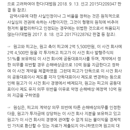
으로 고려하여야 한다(대법원 2018. 9. 13. 선고 2015다209347 판
결 등 참조).
감액사유에 대한 사실인정이나 그 비율을 정하는 것은 원칙적으로
사실심의 전권에 속하는 사항이지만, 그것이 형평의 원칙에 비추어
현저히 불합리하다고 인정되는 경우에는 위법한 것으로서 허용되지
않는다(대법원 2017. 8. 18. 선고 2017다228762 판결 등 참조).
☞ 원고와 피고는, 원고 측이 피고에 2억 5,500만원, 이 사건 회사에
2억 4,500만 원을 각 투자하고 피고가 이 사건 회사 발행주식의
51%를 보유하되 이 사건 회사에 공동대표이사를 두며, 계약에서 정
한 의무를 위반할 경우 손해배상금으로 10억 원을 지급한다고 정하
여 이 사건 계약을 체결하였음. 그런데 피고가 단독으로 이 사건 회사
의 공동대표이사 제도를 각자 단독대표이사 제도로 변경하는 등으로
인해 원고가 이 사건 회사 경영에서 배제되자, 원고는 피고의 공동대
표이사 제도 유지 의무 위반을 이유로 약정 손해배상 예정액 10억 원
의 지급을 구하였음
☞ 원심은, 피고의 계약상 의무 위반에 따른 손해배상의무를 인정한
다음, 원고가 투자금에 상당하는 이 사건 회사 지분을 보유하고 있고
원고가 이 사건 회사의 경영에 관여할 수 없게 되는 불이익을 경제적
인 가치로 환산할 수 있는 자료가 제출되지 아니하였으며 원고의 대