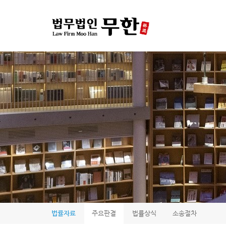
법률자료
주요판결
법률상식
소송절차