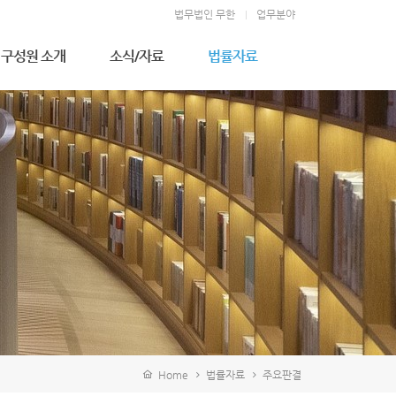
법무법인 무한
업무분야
구성원 소개
소식/자료
법률자료
우성만 고문변호사
무한소식
주요판결
김형천 고문변호사
법률상식
전상훈 대표변호사
소송절차
김덕길 대표변호사
이상완 대표변호사
정영석 구성원변호사
김영일 고문
이지영 변호사
김완휘 변호사
지승연 변호사
강기문 변호사
김병진 변호사
배진영 변호사
Home
법률자료
주요판결
이주윤 변호사