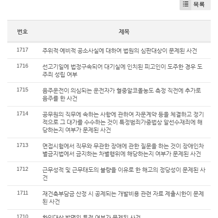
목록
번호
제목
1717
주위적·예비적 공소사실에 대하여 법원의 심판대상이 문제된 사건
1716
선고기일에 법정구속되어 대기실에 인치된 피고인이 도주한 경우 도
주죄 성립 여부
1715
음주운전이 의심되는 운전자가 혈중알코올농도 측정 직전에 추가로
음주를 한 사건
1714
공무원의 직무에 속하는 사항에 관하여 자문계약 등을 체결하고 정기
적으로 그 대가를 수수하는 것이 특정범죄가중법상 알선수재죄에 해
당하는지 여부가 문제된 사건
1713
면접시험에서 직무와 무관한 장애에 관한 질문을 하는 것이 장애인차
별금지법에서 금지하는 차별행위에 해당하는지 여부가 문제된 사건
1712
근무성적 및 근무태도의 불량을 이유로 한 해고의 정당성이 문제된 사
건
1711
재건축부담금 산정 시 공제되는 개발비용 관련 자료 제출시한이 문제
된 사건
1710
확인대상 발명의 특정 여부가 문제된 사건