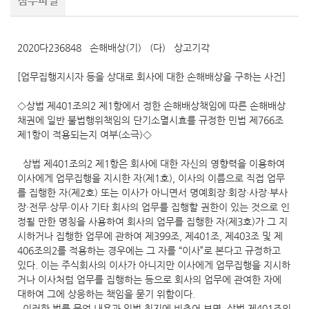
첨부파일
2020다236848 손해배상(기) (다) 상고기각
[업무집행지시자 등을 상대로 회사에 대한 손해배상을 구하는 사건]
◇상법 제401조의2 제1항에서 정한 손해배상책임에 따른 손해배상
채권에 일반 불법행위책임의 단기소멸시효를 규정한 민법 제766조
제1항이 적용되는지 여부(소극)◇
상법 제401조의2 제1항은 회사에 대한 자신의 영향력을 이용하여
이사에게 업무집행을 지시한 자(제1호), 이사의 이름으로 직접 업무
를 집행한 자(제2호) 또는 이사가 아니면서 명예회장·회장·사장·부사
장·전무·상무·이사 기타 회사의 업무를 집행할 권한이 있는 것으로 인
정될 만한 명칭을 사용하여 회사의 업무를 집행한 자(제3호)가 그 지
시하거나 집행한 업무에 관하여 제399조, 제401조, 제403조 및 제
406조의2를 적용하는 경우에는 그 자를 “이사”로 본다고 규정하고
있다. 이는 주식회사의 이사가 아니지만 이사에게 업무집행을 지시하
거나 이사처럼 업무를 집행하는 등으로 회사의 업무에 관여한 자에
대하여 그에 상응하는 책임을 묻기 위함이다.
이러한 법률 문언 내용과 입법 취지에 비추어 보면, 상법 제401조의