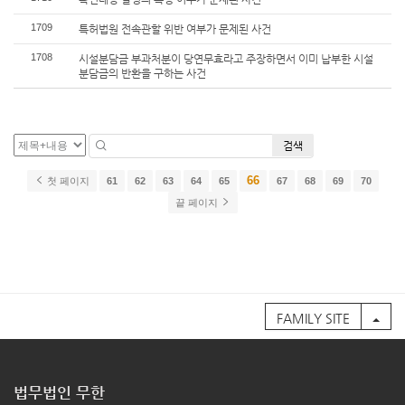
1709
특허법원 전속관할 위반 여부가 문제된 사건
1708
시설분담금 부과처분이 당연무효라고 주장하면서 이미 납부한 시설
분담금의 반환을 구하는 사건
검색
66
첫 페이지
61
62
63
64
65
67
68
69
70
끝 페이지
FAMILY SITE
법무법인 무한