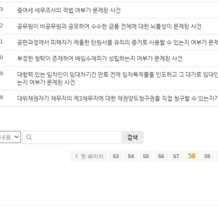
3
증여세 세무조사의 적법 여부가 문제된 사건
2
공무원이 비공무원과 공모하여 수수한 금품 전체에 대한 뇌물성이 문제된 사건
1
공판과정에서 피해자가 제출한 탄원서를 유죄의 증거로 사용할 수 있는지 여부가 문
0
부정한 청탁이 존재하여 배임수재죄가 성립하는지 여부가 문제된 사건
9
대항력 있는 임차인이 임대차기간 만료 전에 임차목적물을 인도하고 그 대가로 임대
는지 여부가 문제된 사건
8
대위채권자가 채무자의 제3채무자에 대한 채권양도청구권을 직접 청구할 수 있는지가
검색
58
첫 페이지
53
54
55
56
57
59