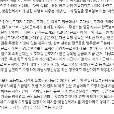
형복지비를 지급받는 이익을 얻게 된다. 이러한 복지포인트 배정행위의 성격 및
으로 인하여 발생하는 차별 상태는 해당 연도 동안 계속된다고 보아야 하므로
, 맞춤형복지비에 관한 차별적 처우는 해당 연도의 말일을 종료일로 하는 ‘계속
 기간제근로자가 기간제근로자임을 이유로 임금에서 비교대상 근로자에 비하여
, 원칙적으로 기간제근로자가 불리한 처우라고 주장하는 임금의 세부 항목별
판단하여야 한다. 다만 기간제근로자와 비교대상 근로자의 임금이 서로 다른 
상 근로자보다 불리한 대우를 받은 대신 다른 특정 항목은 유리한 대우를 받은
 않은 특별한 사정이 있는 경우라면, 상호 관련된 항목들을 범주별로 구분하
 근로자가 받은 임금 액수를 비교하여 기간제근로자에게 불리한 처우가 존재하
 범주에 속하는지는, 비교대상 근로자가 받은 항목별 임금의 지급 근거, 대상과
 기준, 특정 항목의 임금이 기간제근로자에게 지급되지 않거나 적게 지급된 이
로 판단하여야 한다(대법원 2019. 9. 26. 선고 2016두47857 판결 등 
처우를 받았다고 주장하며 차별시정신청을 하는 경우에도 마찬가지로 적용된다
서울시 초등학교 시간제 돌봄전담사들(주 20시간 근무)이 전일제 돌봄전담사들
형복지비를 지급받지 못한 것이 합리적 이유 없는 차별이라고 주장하면서 
관하여는 제척기간이 도과하였다는 이유로 그 차별시정신청을 각하하고, 근속
 지급을 명하였고, 중앙노동위원회는 맞춤형복지비에 관한 제척기간이 도과하
여도 차별적 처우임을 인정하여 미지급 맞춤형복지비를 지급하라고 명하고, 근
상대로 그 재심판정의 취소를 구하는 사안임