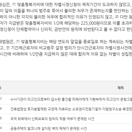
원심은, ① 맞춤형복지비에 대한 차별시정신청의 제척기간이 도과하지 않았고,
이 달라 이들을 하나의 범주로 묶어서 불리한 처우가 존재하는지를 판단하는 
하지 아니한 각각의 불리한 처우에 합리적인 이유가 인정되지 않고, ④ 다만 
자가 지급받은 맞춤형복지비의 1/2에 해당하는 225,000원이므로 이를 초과하
정신청이 단체협약이나 신의칙, 금반언의 원칙에 위반된다고 볼 수 없다고 판
대법원은, ① 맞춤형복지비는 해당 연도의 말일을 종료일로 하는 계속되는 
고, ② 기간제근로자의 비교범주 설정 법리가 단시간근로자의 차별시정사건에
시간에 비례하여 1/2만큼 지급하지 않은 데에 합리적 이유 없는 차별이 성립
호
제목
7
수사기관이 피고인으로부터 압수한 물건을 피해자에게 가환부하자 피고인이 준항고를
6
건축법령상 토지분할제한 규정에 저촉되는 소유권이전등기절차 이행청구소송 확정판
5
국적 취득에서 신뢰보호의 원칙의 적용 여부가 문제된 사건
4
공동주택의 발코니에 설치된 벽의 해체가 문제된 사건