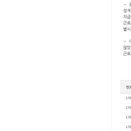
☞ 
성격
지급
근로
별시
☞ 
않았
근로
번
179
179
179
179