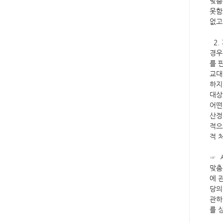
맞춤
못함
없고
2.
경우
를 
교대
하지
대상
어떤
산정
적으
적 
☞ 
맞춤
에 
당의
관하
를 