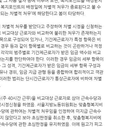
 그 사용 절차 등에 비추어 보면, 복지포인트를 배정받지
, 복지포인트의 배정일에 차별적 처우가 종료된다고 볼 수
되는 차별적 처우’에 해당한다고 봄이 타당하다.
 차별적 처우를 받았다고 주장하며 차별 시정을 신청하는
로 비교대상 근로자와 비교하여 불리한 처우가 존재하는지
항목으로 구성되어 있거나, 기간제근로자가 특정 항목은 비
 경우 등과 같이 항목별로 비교하는 것이 곤란하거나 적정
고 각각의 범주별로 기간제근로자가 받은 임금 액수와 비교
는지를 판단하여야 한다. 이러한 경우 임금의 세부 항목이
 그 성격, 기간제근로자가 받은 임금의 세부 항목 구성과
유나 경위, 임금 지급 관행 등을 종합하여 합리적이고 객관
참조). 이러한 법리는 단시간근로자가 통상근로자에 비하여 차별
.
(주 40시간 근무)을 비교대상 근로자로 삼아 근속수당과
차별시정신청을 하였음. 서울지방노동위원회는 맞춤형복지비
수당에 관하여는 차별적 처우임을 인정하여 미지급 근속수
지 않았다고 보아 초심판정을 취소한 후, 맞춤형복지비에
속수당에 관한 초심판정을 유지하였음. 이에 원고가 피고