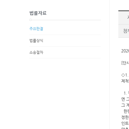
법률자료
주요판결
첨
법률상식
20
소송절차
[단
◇1
제척
1.
면 
그 
한편
정한
인트