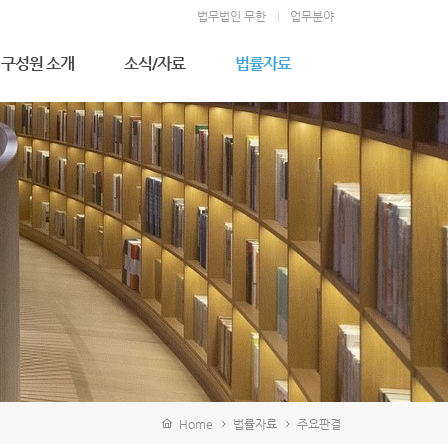
법무법인 무한
업무분야
구성원 소개
소식/자료
법률자료
우성만 고문변호사
무한소식
주요판결
김형천 고문변호사
법률상식
전상훈 대표변호사
소송절차
김덕길 대표변호사
이상완 대표변호사
정영석 구성원변호사
김영일 고문
이지영 변호사
김완휘 변호사
지승연 변호사
강기문 변호사
김병진 변호사
배진영 변호사
Home
법률자료
주요판결
이주윤 변호사