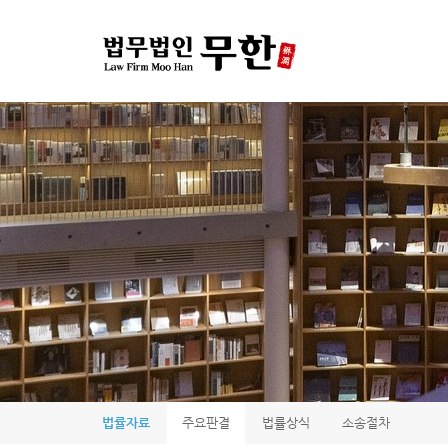
법률자료
주요판결
법률상식
소송절차