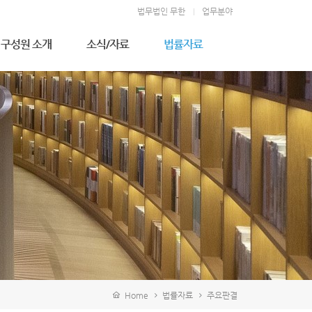
법무법인 무한
업무분야
구성원 소개
소식/자료
법률자료
우성만 고문변호사
무한소식
주요판결
김형천 고문변호사
법률상식
전상훈 대표변호사
소송절차
김덕길 대표변호사
이상완 대표변호사
정영석 구성원변호사
김영일 고문
이지영 변호사
김완휘 변호사
지승연 변호사
강기문 변호사
김병진 변호사
배진영 변호사
Home
법률자료
주요판결
이주윤 변호사