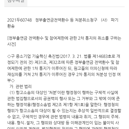
첨부파일
2021두60748 정부출연금전액환수 등 처분취소청구 (사) 파기
환송
[정부출연금 전액환수 및 참여제한에 관한 2차 통지의 취소를 구하는
사건]
◇구 중소기업 기술혁신 촉진법(2017. 3. 21. 법률 제14683호로 개
정되기 전의 것) 제31조, 제32조에 따른 정부출연금 전액환수 및 참
여제한에 관한 1차 통지가 이루어진 뒤, 원고들의 이의신청에 따라
재심의를 거쳐 2차 통지가 이루어진 경우 2차 통지의 처분성 인정 여
부◇
가. 관련 법리
(1) 항고소송의 대상인 ‘처분’이란 행정청이 행하는 구체적 사실에
관한 법집행으로서의 공권력의 행사 또는 그 거부와 그 밖에 이에 준
하는 행정작용(행정소송법 제2조 제1항 제1호)을 말한다. 행정청의
행위가 항고소송의 대상이 될 수 있는지는 추상적·일반적으로 결정할
수 없고, 구체적인 경우에 관련 법령의 내용과 취지, 그 행위의 주체․
내용․형식․절차, 그 행위와 상대방 등 이해관계인이 입는 불이익 사
이의 실질적 견련성, 법치행정의 원리와 그 행위에 관련된 행정청이