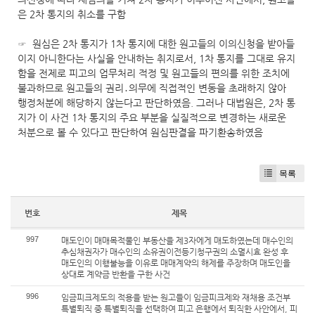
은 2차 통지의 취소를 구함
☞ 원심은 2차 통지가 1차 통지에 대한 원고들의 이의신청을 받아들
이지 아니한다는 사실을 안내하는 취지로서, 1차 통지를 그대로 유지
함을 전제로 피고의 업무처리 적정 및 원고들의 편의를 위한 조치에
불과하므로 원고들의 권리․의무에 직접적인 변동을 초래하지 않아
행정처분에 해당하지 않는다고 판단하였음. 그러나 대법원은, 2차 통
지가 이 사건 1차 통지의 주요 부분을 실질적으로 변경하는 새로운
처분으로 볼 수 있다고 판단하여 원심판결을 파기환송하였음
목록
번호
제목
997
매도인이 매매목적물인 부동산을 제3자에게 매도하였는데 매수인의
추심채권자가 매수인의 소유권이전등기청구권의 소멸시효 완성 후
매도인의 이행불능을 이유로 매매계약의 해제를 주장하며 매도인을
상대로 계약금 반환을 구한 사건
996
임금피크제도의 적용을 받는 원고들이 임금피크제와 재채용 조건부
특별퇴직 중 특별퇴직을 선택하여 피고 은행에서 퇴직한 사안에서, 피