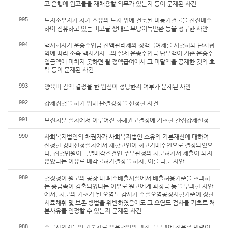
고 은행에 원고들을 재채용할 의무가 있는지 등이 문제된 사건
995
토지소유자가 자기 소유의 토지 위에 건축된 미등기건물을 전전매수
하여 점유하고 있는 피고를 상대로 부당이득반환 등을 청구한 사안
994
택시회사가 운송수입금 전액관리제와 정액급여제를 시행하되 단체협
약에 따라 소속 택시기사들의 실제 운송수입금 납부액이 기준 운송수
입금액에 미치지 못하면 월 정액급여에서 그 미달액을 공제한 것의 효
력 등이 문제된 사건
993
양육비 감액 결정을 한 원심이 정당한지 여부가 문제된 사안
992
강제집행을 하기 위해 판결경정을 신청한 사건
991
보전처분 절차에서 이루어진 화해권고결정에 기초한 간접강제신청
990
사회복지법인의 채권자가 사회복지법인 소유의 기본재산에 대하여
신청한 경매신청절차에서 재항고인이 최고가매수인으로 결정되었으
나, 집행법원이 특별매각조건인 주무관청의 처분허가서 제출이 되지
않았다는 이유로 매각불허가결정을 하자, 이를 다툰 사안
989
행정청이 원고의 공장 내 폐수배출시설에서 배출허용기준을 초과하
는 중금속이 검출되었다는 이유로 원고에게 과징금 등을 부과한 사안
에서, 처분의 기초가 된 오염도 감사가 수질오염공정시험기준이 정한
시료채취 및 보존 방법을 위반하였음에도 그 오염도 검사를 기초로 처
분사유를 인정할 수 있는지 문제된 사건
988
수급사업자들의 기술자료 유용행위의 과징금 부과에 적용할 법령이