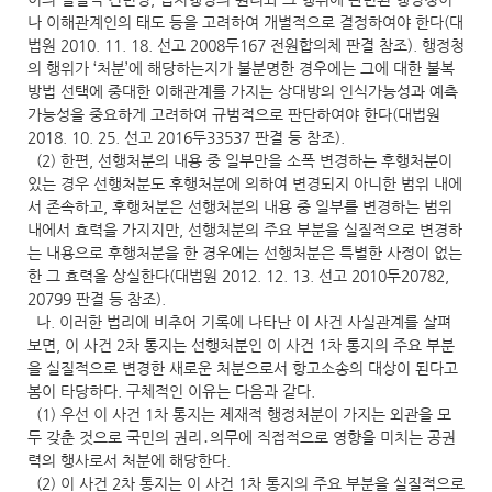
나 이해관계인의 태도 등을 고려하여 개별적으로 결정하여야 한다(대
법원 2010. 11. 18. 선고 2008두167 전원합의체 판결 참조). 행정청
의 행위가 ‘처분’에 해당하는지가 불분명한 경우에는 그에 대한 불복
방법 선택에 중대한 이해관계를 가지는 상대방의 인식가능성과 예측
가능성을 중요하게 고려하여 규범적으로 판단하여야 한다(대법원
2018. 10. 25. 선고 2016두33537 판결 등 참조).
(2) 한편, 선행처분의 내용 중 일부만을 소폭 변경하는 후행처분이
있는 경우 선행처분도 후행처분에 의하여 변경되지 아니한 범위 내에
서 존속하고, 후행처분은 선행처분의 내용 중 일부를 변경하는 범위
내에서 효력을 가지지만, 선행처분의 주요 부분을 실질적으로 변경하
는 내용으로 후행처분을 한 경우에는 선행처분은 특별한 사정이 없는
한 그 효력을 상실한다(대법원 2012. 12. 13. 선고 2010두20782,
20799 판결 등 참조).
나. 이러한 법리에 비추어 기록에 나타난 이 사건 사실관계를 살펴
보면, 이 사건 2차 통지는 선행처분인 이 사건 1차 통지의 주요 부분
을 실질적으로 변경한 새로운 처분으로서 항고소송의 대상이 된다고
봄이 타당하다. 구체적인 이유는 다음과 같다.
(1) 우선 이 사건 1차 통지는 제재적 행정처분이 가지는 외관을 모
두 갖춘 것으로 국민의 권리․의무에 직접적으로 영향을 미치는 공권
력의 행사로서 처분에 해당한다.
(2) 이 사건 2차 통지는 이 사건 1차 통지의 주요 부분을 실질적으로