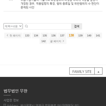
개정된 경우, 적용법령의 특정, 행위 종료일 및 위반행위의 수 판단이
문제된 사안
검색
138
첫 페이지
133
134
135
136
137
139
140
141
142
끝 페이지
FAMILY SITE
법무법인 무한
사업장 정보
Address. 부산광역시 연제구 법원북로 86(만해빌딩 8F)