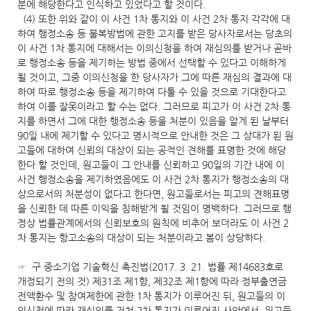
분에 해당한다고 인식하고 있었다고 할 것이다.
(4) 또한 위와 같이 이 사건 1차 통지와 이 사건 2차 통지 각각에 대
하여 행정소송 등 불복방법에 관한 고지를 받은 당사자로서는 당초의
이 사건 1차 통지에 대해서는 이의신청을 하여 재심의를 받거나 곧바
로 행정소송 등을 제기하는 방법 중에서 선택할 수 있다고 이해하게
될 것이고, 그중 이의신청을 한 당사자가 그에 따른 재심의 결과에 대
하여 따로 행정소송 등을 제기하여 다툴 수 있을 것으로 기대한다고
하여 이를 잘못이라고 할 수는 없다. 그러므로 피고가 이 사건 2차 통
지를 하면서 그에 대한 행정소송 등을 처분이 있음을 알게 된 날부터
90일 내에 제기할 수 있다고 명시적으로 안내한 것은 그 상대가 된 원
고들에 대하여 신뢰의 대상이 되는 공적인 견해를 표명한 것에 해당
한다 할 것인데, 원고들이 그 안내를 신뢰하고 90일의 기간 내에 이
사건 행정소송을 제기하였음에도 이 사건 2차 통지가 행정소송의 대
상으로서의 처분성이 없다고 한다면, 원고들로서는 피고의 견해표명
을 신뢰한 데 따른 이익을 침해받게 될 것임이 명백하다. 그러므로 행
정상 법률관계에서의 신뢰보호의 원칙에 비추어 보더라도 이 사건 2
차 통지는 항고소송의 대상이 되는 처분이라고 봄이 상당하다.
☞ 구 중소기업 기술혁신 촉진법(2017. 3. 21. 법률 제14683호로
개정되기 전의 것) 제31조 제1항, 제32조 제1항에 따라 정부출연금
전액환수 및 참여제한에 관한 1차 통지가 이루어진 뒤, 원고들의 이
의신청에 따라 재심의를 거쳐 2차 통지가 이루어진 사안에서, 원고들